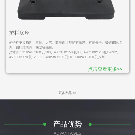
护栏底座
使护栏更加稳固，抗压、大气、敦厚而且鲜艳有光泽。有高分子、镀锌钢制填
充、钢纤维填充、橡塑等底座。
尺寸有：310*410*180 孔100、400*150*150 孔80、420*300*120 孔126*82、
450*350*170 孔126*82、480*380*150 孔50、500*400*160 孔八角......
点击查看更多>>
更多产品 >>
产品优势
ADVANTAGES