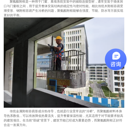
聚氨酯附框是一种用于门窗、幕墙系统安装中的辅助连接型材，通常安装于墙体洞
口与门窗框之间，用于提升整体安装结构的稳定性与密封性能。相比传统木附框容易受
潮变形、钢附框容易产生冷桥的问题，聚氨酯附框能够在强度、节能、防水等方面实现
更好的平衡。
传统金属附框容易形成冷热传导，也就是行业里常说的“冷桥”。而聚氨酯材料本身
导热系数低，可以有效降低热量流失，提升整窗保温性能，尤其适用于对节能要求较高
的建筑项目。在当前“双碳”背景下，建筑节能已经成为重要趋势，而聚氨酯附框正好符
合这一发展方向。