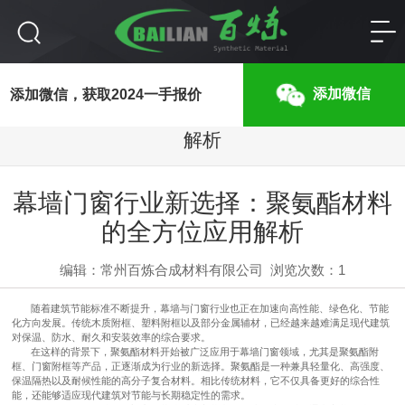
幕墙门窗行业新选择：聚氨酯材料的全方位应用
添加微信
添加微信，获取2024一手报价
解析
幕墙门窗行业新选择：聚氨酯材料
的全方位应用解析
编辑：常州百炼合成材料有限公司
浏览次数：
1
随着建筑节能标准不断提升，幕墙与门窗行业也正在加速向高性能、绿色化、节能
化方向发展。传统木质附框、塑料附框以及部分金属辅材，已经越来越难满足现代建筑
对保温、防水、耐久和安装效率的综合要求。
在这样的背景下，聚氨酯材料开始被广泛应用于幕墙门窗领域，尤其是
聚氨酯附
框
、
门窗附框
等产品，正逐渐成为行业的新选择。聚氨酯是一种兼具轻量化、高强度、
保温隔热以及耐候性能的高分子复合材料。相比传统材料，它不仅具备更好的综合性
能，还能够适应现代建筑对节能与长期稳定性的需求。